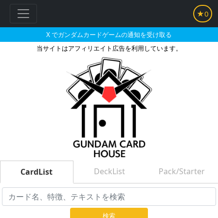
★0
X でガンダムカードゲームの通知を受け取る
当サイトはアフィリエイト広告を利用しています。
DeckList
Pack/Starter
CardList