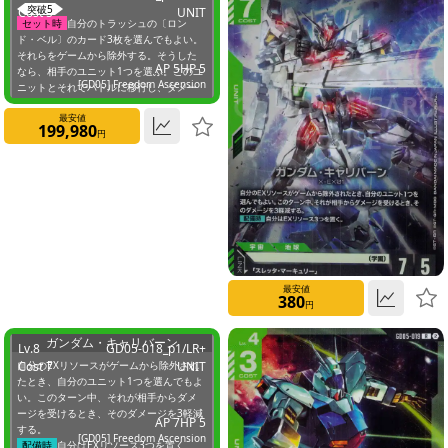
EX
突破5
Cost 5
UNIT
セット時
自分のトラッシュの〔ロン
BASE
ド・ベル〕のカード3枚を選んでもよい。
それらをゲームから除外する。そうした
AP 5
HP 5
なら、相手のユニット1つを選ぶ。このユ
EX
[GD05] Freedom Ascension
ニットとそれでバトルに移行し、ダメー
ジステップのみを行う。
ESOURCE
最安値
199,980
円
ESOURCE
Rarity
LR++
最安値
LR+
380
円
ガンダム・キャリバーン
Lv.8
GD05-018_p1/LR+
LR
自分のEXリソースがゲームから除外され
Cost 7
UNIT
たとき、自分のユニット1つを選んでもよ
い。このターン中、それが相手からダメ
R+
ージを受けるとき、そのダメージを3軽減
AP 7
HP 5
する。
[GD05] Freedom Ascension
配備時
自分はEXリソース3つを置く。