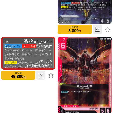
7
8
最安値
3,800
円
9
GFreD
Lv.6
GD03-035_p2/LR++
Cost 4
起動・メイン
ターン1回
①,自分のト
UNIT
10
ラッシュのパイロットカード1枚をゲーム
から除外する：相手のユニットすべてに1
ダメージを与える。
None
AP 4
HP 5
リンク時
このターン中、このユニット
[GD03] Steel Requiem
はアクティブの、これのAP以下の相手の
ユニットをアタック先に選んでもよい。
Cost
最安値
49,800
円
1
2
3