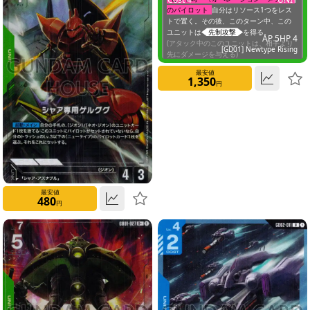
のパイロット
自分はリソース1つをレス
0
トで置く。その後、このターン中、この
ユニットは
先制攻撃
を得る。
AP 5
HP 4
(アタック中のこのユニットは、相手より
1
[GD01] Newtype Rising
先にダメージを与える)
最安値
1,350
2
円
3
4
5
最安値
480
円
6
7
HP