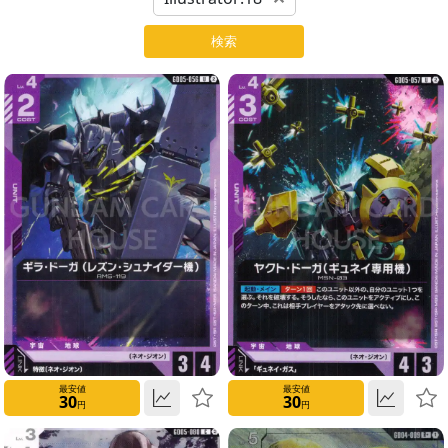
フ
リ
最安値
最安値
30
30
ー
円
円
ワ