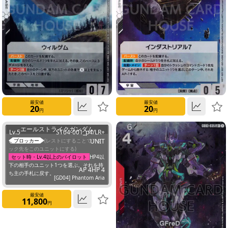
Purple
None
Level
1
最安値
最安値
20
20
円
円
2
エールストライクガンダム
Lv.5
ST04-001_p4/LR+
Cost 4
ブロッカー
(レストにすることでアタ
UNIT
3
ック先をこのユニットにする)
セット時・Lv.4以上のパイロット
HP4以
下の相手のユニット1つを選ぶ。それを持
AP 4
HP 4
4
ち主の手札に戻す。
[GD04] Phantom Aria
5
最安値
11,800
円
6