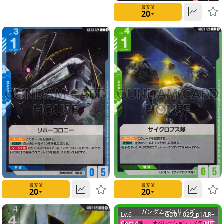
最安値
20
4
円
5
6
7
8
9
10
最安値
最安値
None
20
20
円
円
ガンダムデスサイズ
Lv.6
GD01-025_p1/LR+
AP
Cost 4
セット時・〔オペレーション・メテオ〕
UNIT