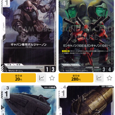
ー
ド
検
索
Pack/Starter/Event
Color
Blue
最安値
最安値
20
280
円
円
Green
White
Red