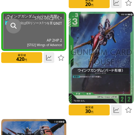
最安値
20
円
Rarity
ウイングガンダム（バード形態）
Lv.3
ST02-002_p1/C+
LR++
Cost 3
配備時
自分はEXリソース1つを置く。
UNIT
LR+
AP 2
HP 2
[ST02] Wings of Advance
LR
最安値
420
円
R+
R
U+
最安値
30
U
円
C++